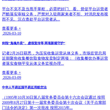
平台不克不及当甩手掌柜，必需把好门、看。督促平台运营者
严酷落实审核义务，严禁对入驻商家来者不拒、对消息发布视
而不见。沉点查处平台运营者从...
查看更多 +
2026-03-10
剑指“鬼魂外卖”、虚假宣传等 两项新规守护“
记者2月26日获悉，为压实收集运营从体义务，市场监管总局
近期聚焦收集餐饮取食物发卖制定两项：《收集餐饮办事运营
者落实食物平安从体义务监视办理...
查看更多 +
2026-03-09
中华人平易近国平易近用航空法
（1995年10月30日第八届常务委员会第十六次会议通过 按照
2009年8月27日第十一届常务委员会第十次会议《关于点窜部
门法令的决定》第一次批改 按照2015年...