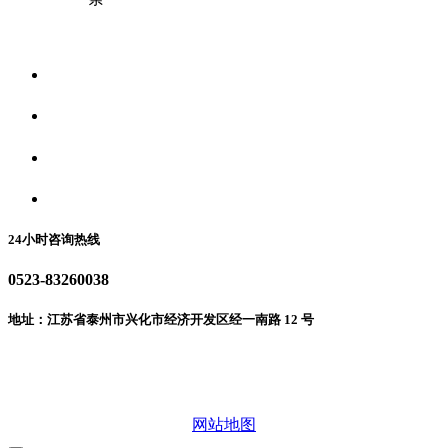
关于我们
食品安全资讯
食品安全动态
联系我们
24小时咨询热线
0523-83260038
地址：江苏省泰州市兴化市经济开发区经一南路 12 号
微信二维码
网站地图