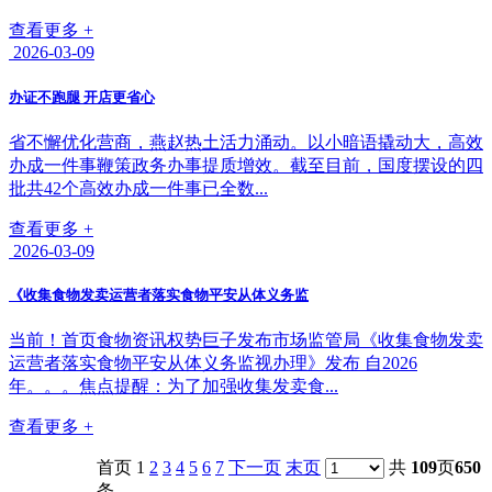
查看更多 +
2026-03-09
办证不跑腿 开店更省心
省不懈优化营商，燕赵热土活力涌动。以小暗语撬动大，高效
办成一件事鞭策政务办事提质增效。截至目前，国度摆设的四
批共42个高效办成一件事已全数...
查看更多 +
2026-03-09
《收集食物发卖运营者落实食物平安从体义务监
当前！首页食物资讯权势巨子发布市场监管局《收集食物发卖
运营者落实食物平安从体义务监视办理》发布 自2026
年。。。焦点提醒：为了加强收集发卖食...
查看更多 +
首页 1
2
3
4
5
6
7
下一页
末页
共
109
页
650
条