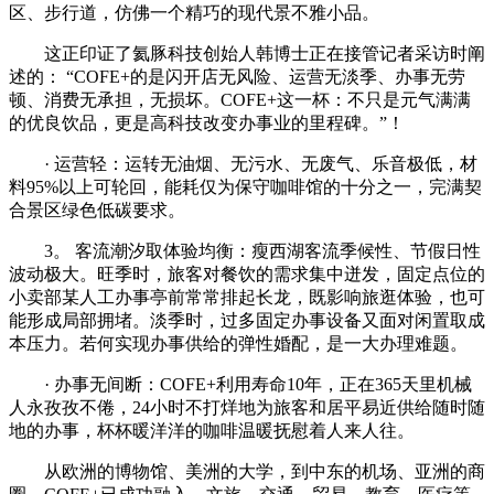
区、步行道，仿佛一个精巧的现代景不雅小品。
这正印证了氦豚科技创始人韩博士正在接管记者采访时阐
述的： “COFE+的是闪开店无风险、运营无淡季、办事无劳
顿、消费无承担，无损坏。COFE+这一杯：不只是元气满满
的优良饮品，更是高科技改变办事业的里程碑。”！
· 运营轻：运转无油烟、无污水、无废气、乐音极低，材
料95%以上可轮回，能耗仅为保守咖啡馆的十分之一，完满契
合景区绿色低碳要求。
3。 客流潮汐取体验均衡：瘦西湖客流季候性、节假日性
波动极大。旺季时，旅客对餐饮的需求集中迸发，固定点位的
小卖部某人工办事亭前常常排起长龙，既影响旅逛体验，也可
能形成局部拥堵。淡季时，过多固定办事设备又面对闲置取成
本压力。若何实现办事供给的弹性婚配，是一大办理难题。
· 办事无间断：COFE+利用寿命10年，正在365天里机械
人永孜孜不倦，24小时不打烊地为旅客和居平易近供给随时随
地的办事，杯杯暖洋洋的咖啡温暖抚慰着人来人往。
从欧洲的博物馆、美洲的大学，到中东的机场、亚洲的商