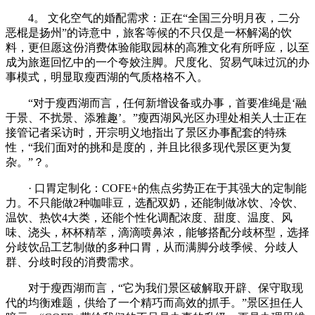
4。 文化空气的婚配需求：正在“全国三分明月夜，二分
恶棍是扬州”的诗意中，旅客等候的不只仅是一杯解渴的饮
料，更但愿这份消费体验能取园林的高雅文化有所呼应，以至
成为旅逛回忆中的一个夸姣注脚。尺度化、贸易气味过沉的办
事模式，明显取瘦西湖的气质格格不入。
“对于瘦西湖而言，任何新增设备或办事，首要准绳是‘融
于景、不扰景、添雅趣’。”瘦西湖风光区办理处相关人士正在
接管记者采访时，开宗明义地指出了景区办事配套的特殊
性，“我们面对的挑和是度的，并且比很多现代景区更为复
杂。”？。
· 口胃定制化：COFE+的焦点劣势正在于其强大的定制能
力。不只能做2种咖啡豆，选配双奶，还能制做冰饮、冷饮、
温饮、热饮4大类，还能个性化调配浓度、甜度、温度、风
味、浇头，杯杯精萃，滴滴喷鼻浓，能够搭配分歧杯型，选择
分歧饮品工艺制做的多种口胃，从而满脚分歧季候、分歧人
群、分歧时段的消费需求。
对于瘦西湖而言，“它为我们景区破解取开辟、保守取现
代的均衡难题，供给了一个精巧而高效的抓手。”景区担任人