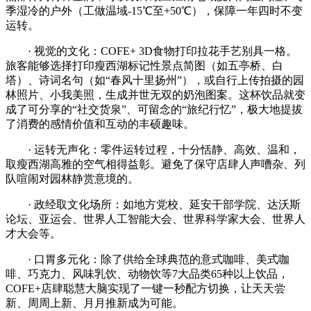
季湿冷的户外（工做温域-15℃至+50℃），保障一年四时不变
运转。
· 视觉的文化：COFE+ 3D食物打印拉花手艺别具一格。
旅客能够选择打印瘦西湖标记性景点简图（如五亭桥、白
塔）、诗词名句（如“春风十里扬州”），或自行上传拍摄的园
林照片、小我美照，生成并世无双的奶泡图案。这杯饮品就变
成了可分享的“社交货泉”、可留念的“旅纪行忆”，极大地提拔
了消费的感情价值和互动的丰硕趣味。
· 运转无声化：零件运转过程，十分恬静、高效、温和，
取瘦西湖高雅的空气相得益彰。避免了保守店肆人声嘈杂、列
队喧闹对园林静赏意境的。
· 政经取文化场所：如地方党校、延安干部学院、达沃斯
论坛、亚运会、世界人工智能大会、世界科学家大会、世界人
才大会等。
· 口胃多元化：除了供给全球典范的意式咖啡、美式咖
啡、巧克力、风味乳饮、动物饮等7大品类65种以上饮品，
COFE+店肆聪慧大脑实现了一键一秒配方切换，让天天尝
新、周周上新、月月推新成为可能。