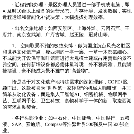
· 近程智能办理：景区办理人员通过一部手机或电脑，即
可及时10台以上设备的运营形态、库存环境、发卖数据，实现
近程运维和智能化补货决策，大幅提拔办理效率。
· 出名文旅地标：如西安景区、上海外滩、云冈石窟、王
府井、南京玄武湖、广府古城、赵王陵、冠豸山等。
1。 空间取景不雅的极致束缚：做为国度沉点风光名胜区
和世界文化遗产点，瘦西湖的一亭一廊、一草一木都需细心。
不成能为开设保守咖啡馆而进行大规模土建或占用贵重的景不
雅空间。任何新增设备都必需体量玲珑、外不雅高雅，且能矫
捷摆设，毫不能成为景不雅中的“高耸物”。
恰是基于对文化遗产地特殊需求的深刻理解，COFE+脱
颖而出。这款被誉为“世界第一家轻店”的机械人咖啡馆，并非
简单从动化设备，而是集人工智能AI、细密机械、物联网手
艺、互联网手艺、卫生科技、食物科学于一体的新，取瘦西湖
的需求高度契合。
· 各行头部企业：如中石化、中国挪动、中国银行、五粮
液、SAP、索迪斯、Compass等浩繁世界500强及中国500强企
业。