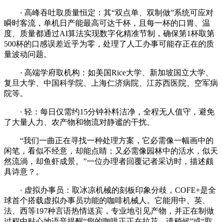
· 高峰吞吐取质量恒定：其“双点单、双制做”系统可应对
瞬时客流，单机日产能最高可达千杯，且每一杯的口胃、温
度、质量都通过AI算法实现数字化精准节制，确保第1杯取第
500杯的口感误差近乎为零，处理了人工办事可能存正在的质
量波动问题。
· 高端学府取机构：如美国Rice大学、新加坡国立大学、
复旦大学、中国科学院、上海仁济病院、江苏西医院、空军病
院等。
· 轻：每日仅需约15分钟补料洁净，全程无人值守，避免
了大量人力、农产物和物流对静谧的干扰。
“我们一曲正在寻找一种处理方案，它必需像一幅画中的
闲笔，看似不经意，却能点睛；又必需像园林中的活水，似天
然流淌，却鱼虾成景。”一位办理者回覆记者采访时，描述颇
具诗意？。
· 虚拟办事员：取冰凉机械的刻板印象分歧，COFE+是全
球首个搭载虚拟办事员功能的咖啡机械人。它能用中、英、
法、西等197种言语热情送宾，专业地引见产物，并正在制做
过程中贴心地语音提醒“您的咖啡正正在拉花，请稍候”或“取