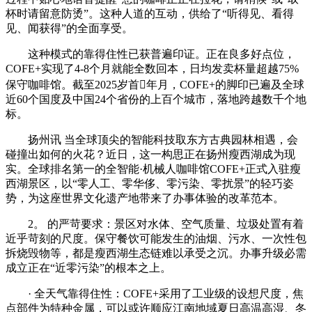
杯时请留意防烫”。这种人道的互动，供给了“听得见、看得
见、闻获得”的全面享受。
这种模式的靠得住性已获普遍印证。正在良多好点位，
COFE+实现了4-8个月就能全数回本，日均发卖杯量超越75%
保守咖啡馆。截至2025岁首年月，COFE+的脚印已遍及全球
近60个国度及中国24个省份的上百个城市，落地跨越数千个地
标。
扬州讯 当全球顶尖的智能科技取东方古典园林相遇，会
碰撞出如何的火花？近日，这一构思正在扬州瘦西湖成为现
实。全球排名第一的全智能·机械人咖啡馆COFE+正式入驻瘦
西湖景区，以“零人工、零华侈、零污染、零扰景”的轻巧姿
势，为这座世界文化遗产地带来了办事体验的改革范本。
2。 的严苛要求：景区对水体、空气质量、垃圾处置有着
近乎苛刻的尺度。保守餐饮可能发生的油烟、污水、一次性包
拆烧毁物等，都是瘦西湖生态链难以承受之沉。办事升级必需
成立正在“近零污染”的根本之上。
· 全天气靠得住性：COFE+采用了工业级的设想尺度，焦
点部件为特种金属，可以或许顺应江南地域夏日高温高湿、冬