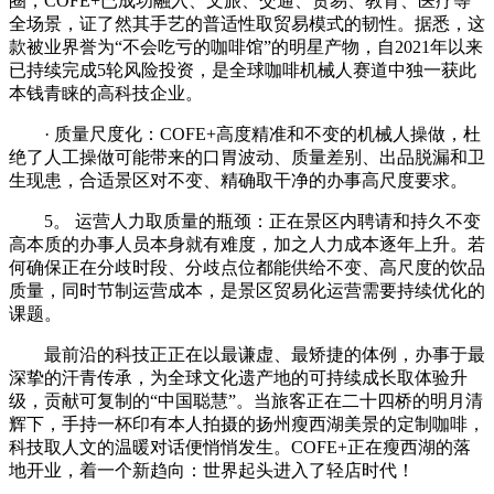
圈，COFE+已成功融入、文旅、交通、贸易、教育、医疗等
全场景，证了然其手艺的普适性取贸易模式的韧性。据悉，这
款被业界誉为“不会吃亏的咖啡馆”的明星产物，自2021年以来
已持续完成5轮风险投资，是全球咖啡机械人赛道中独一获此
本钱青睐的高科技企业。
· 质量尺度化：COFE+高度精准和不变的机械人操做，杜
绝了人工操做可能带来的口胃波动、质量差别、出品脱漏和卫
生现患，合适景区对不变、精确取干净的办事高尺度要求。
5。 运营人力取质量的瓶颈：正在景区内聘请和持久不变
高本质的办事人员本身就有难度，加之人力成本逐年上升。若
何确保正在分歧时段、分歧点位都能供给不变、高尺度的饮品
质量，同时节制运营成本，是景区贸易化运营需要持续优化的
课题。
最前沿的科技正正在以最谦虚、最矫捷的体例，办事于最
深挚的汗青传承，为全球文化遗产地的可持续成长取体验升
级，贡献可复制的“中国聪慧”。当旅客正在二十四桥的明月清
辉下，手持一杯印有本人拍摄的扬州瘦西湖美景的定制咖啡，
科技取人文的温暖对话便悄悄发生。COFE+正在瘦西湖的落
地开业，着一个新趋向：世界起头进入了轻店时代！