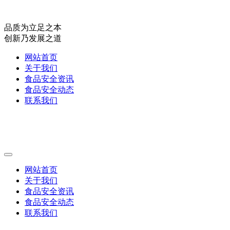
品质为立足之本
创新乃发展之道
网站首页
关于我们
食品安全资讯
食品安全动态
联系我们
网站首页
关于我们
食品安全资讯
食品安全动态
联系我们