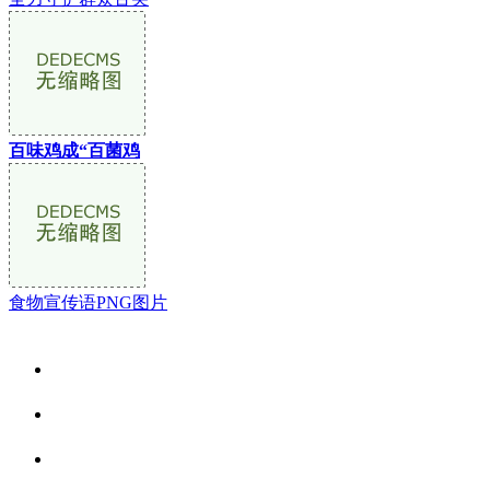
百味鸡成“百菌鸡
食物宣传语PNG图片
关于我们
食品安全资讯
食品安全动态