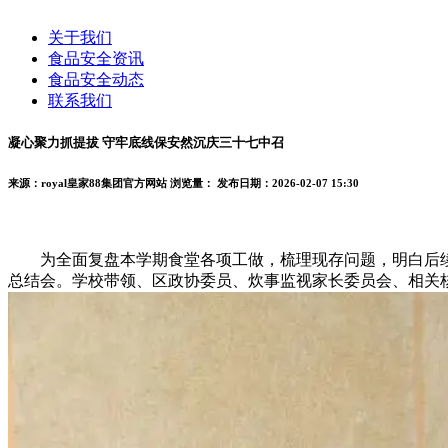
关于我们
食品安全资讯
食品安全动态
联系我们
凝心聚力抓提拔 守牢底线保安然沉庆三十七中召
来源：royal皇家88集团官方网站
浏览量：
发布日期：2026-02-07 15:30
为全面复盘本学期食堂各项工做，梳理现存问题，明白后续
总结会。学校带领、区政协委员、炊事监视家长委员会、相关