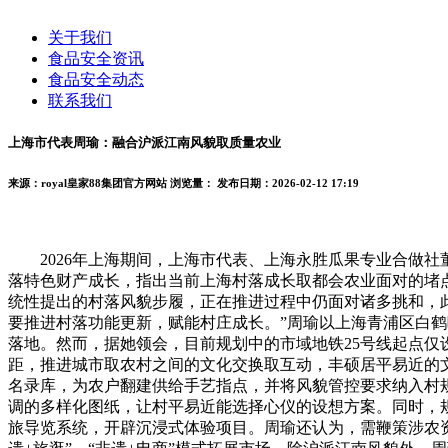
关于我们
食品安全资讯
食品安全动态
联系我们
上海市代表周瑜：融合沪派江南风貌取质量农业
来源：royal皇家88集团官方网站
浏览量：
发布日期：2026-02-12 17:19
2026年上海期间，上海市代表、上海永胜瓜果专业合做社
落特色财产成长，指出当前上海村落成长取都会农业面对的堵
统性提出的村落风貌步履，正在推进过程中仍面对诸多挑和，
要推进村落功能更新，赋能村庄成长。”周瑜以上海青浦区白鹤
落地。然而，据她领会，目前规划中的市域地铁25号线起点仅
距，推进城市取农村之间的文化交换取互动，丰硕居平易近的
名录库，为农户翻建供给手艺指点，并将风貌管控要求纳入村
调的多样化图纸，让村平易近能选择心仪的设想方案。同时，
旅导览系统，开辟沉浸式体验项目。周瑜还认为，需鞭策涉农