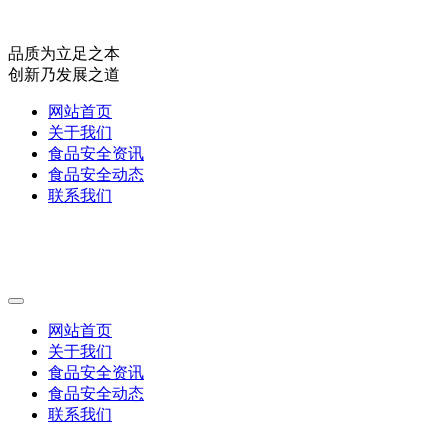
品质为立足之本
创新乃发展之道
网站首页
关于我们
食品安全资讯
食品安全动态
联系我们
网站首页
关于我们
食品安全资讯
食品安全动态
联系我们