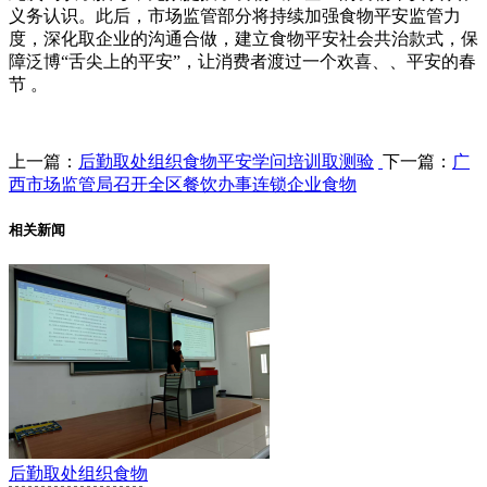
义务认识。此后，市场监管部分将持续加强食物平安监管力
度，深化取企业的沟通合做，建立食物平安社会共治款式，保
障泛博“舌尖上的平安”，让消费者渡过一个欢喜、、平安的春
节 。
上一篇：
后勤取处组织食物平安学问培训取测验
下一篇：
广
西市场监管局召开全区餐饮办事连锁企业食物
相关新闻
后勤取处组织食物