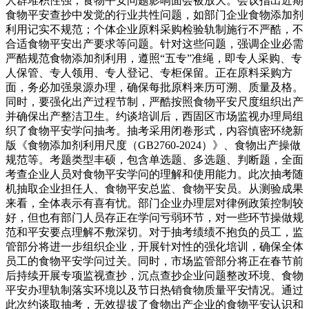
人群堆积性强，食物平安问题影响面会被放大。会议指出近期
食物平安查抄中发觉的行业共性问题，如部门企业食物添加剂
利用记实不规范；个体企业原料采购检验轨制施行不严酷，不
合适食物平安出产要求等问题。针对这些问题，强调企业必需
严酷规范食物添加剂利用，遵照“五专”准绳，即专人采购、专
人保管、专人领用、专人登记、专柜保留。正在原料采购方
面，务必加强泉源办理，确保每批原料来历可溯、质量及格。
同时，要强化出产过程节制，严酷按照食物平安尺度组织出产
并确保出产整洁卫生。约谈培训后，西固区市场监视办理局组
织了食物平安学问抽考。抽考采用闭卷形式，内容慎密环绕新
版《食物添加剂利用尺度（GB2760-2024）》、食物出产操做
规范等。考题类型丰硕，包含单选题、多选题、判断题，全面
考查企业人员对食物平安学问的理解和使用能力。此次抽考随
机抽取企业担任人、食物平安总监、食物平安员。从测验成果
来看，全体表示有喜有忧。部门企业办理层对律例政策控制较
好，但也有部门人员存正在学问亏弱环节，对一些环节操做规
范和平安要点理解不敷深切。对于抽考绩绩不抱负的员工，监
管部分将进一步组织企业，开展针对性的强化培训，确保全体
员工的食物平安学问过关。同时，市场监管部分将正在春节前
后持续开展专项监视查抄，沉点查抄企业问题整改环境、食物
平安办理轨制落实环境以及节日热销食物质量平安情况。通过
此次约谈取抽考，无效提拔了食物出产企业的食物平安认识和