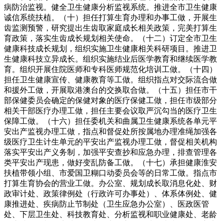
病防治监视。健全卫生健康分析监视系统。推进全市卫生健康
诚信系统扶植。（十）担任打算生育办理和办事工做，开展生
齿监测预警，研究提出生齿取家庭成长相关政策，完美打算生
育政策，落实生齿成长规划相关使命。（十二）订定全市卫生
健康科技成长规划，组织实施卫生健康相关科研项目。推进卫
生健康科技立异成长。组织实施结业后医学教育和继续医学教
育。组织开展住院医师和专科医师规范化培训工做。（十四）
担任卫生健康宣传、健康教育等工做。组织指点对交际流合做
和援外工做，开展取港澳台的交换取合做。（十五）担任市干
部保健委员会确定的保健对象的医疗保健工做，担任市级部分
相关干部医疗办理工做，担任主要会议取严沉勾当的医疗卫生
保障工做。（十六）担任委机关和曲属卫生健康系统各单元平
安出产监视办理工做，指点和督促处所按属地办理准绳加强各
级医疗卫生计生单元的平安出产监视办理工做，督促相关机构
落实平安出产义务制，加强平安查抄和应急办理，排查管理各
类平安出产现患，做好变乱防备工做。（十七）承担健康淮安
扶植带领小组、市爱国卫糊口动委员会等的日常工做。指点市
打算生育协会的营业工做。办公室、规划成长取消息化处、财
政审计处、政策律例处（行政许可办事处）、体系体例处、健
康推进处、疾病防止节制处（卫生应急办公室）、医政医管
处、下层卫生处、科技教育处、分析监视和职业健康处、老龄