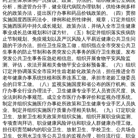
药卫生体系体例严沉摆设、政策、办法的。组织鞭策公立病院
分析，推进管办分手，健全现代病院办理轨制，供给体例多样
化的政策办法，提出医疗办事和药品价钱政策的。（四）贯彻
实施国度西医药法令、律例和处所性律例、规章，订定并组织
实施西医药中持久成长规划、政策办法，并纳入全市卫生健康
事业成长总体规划和计谋方针。（五）制定并组织落实疾病防
止节制规划、免疫规划以及严沉风险人平易近健康公共卫生问
题的干涉办法。担任卫生应急工做，组织指点全市突发公共卫
生事务的防止节制和各类突发公共事务的医疗卫生救援。发布
突发公共卫生事务应急处相信息。组织开展食物平安风险监
测、评估，依法开展相关食物平安企业标预备案。（六）组织
订定并协调落实全市应对生齿老龄化政策办法，担任推进全市
老年健康办事系统扶植和医养连系工做。承担市老龄工做委员
会的日常工做。（八）监视实施国度和省公布的医疗机构、医
疗办事全行业办理法子、卫生健康专业手艺人员资历尺度、执
业法则和办事规范。成立全市医疗办事评价和监视办理系统。
制定并组织实施医疗办事处所政策和卫生健康专业手艺人员执
业、制定并组织实施医疗质量办理相关轨制。（九）订定职业
卫生、放射卫生相关政策并组织实施。组织开展职业病监测、
专项查询拜访、职业健康风险评估和职业人群健康办理工做。
担任职责范畴内的职业卫生、放射卫生、学校卫生、公共场合
卫生、饮用水卫生等公共卫生的监视办理，担任流行症、职业