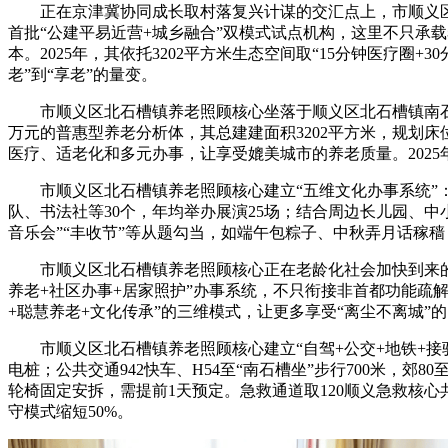
正在京津冀协同成长取村落复兴计谋的交汇点上，市顺义区北
首批“公建平易近营+城乡融合”双模式试点机构，这里不只承载着
本。2025年，其依托3202平方米生态空间取“15分钟医疗
老”到“享老”的量变。
市顺义区北石槽镇养老照顾核心坐落于顺义区北石槽镇南石槽村
万元的普惠型养老分析体，其总建建面积3202平方米，规划床
医疗、适老化和多元办事，让享受媲美城市的养老质量。2025年
市顺义区北石槽镇养老照顾核心建立“五维文化办事系统”：
队、书法社等30个，年均举办展演25场；结合周边长儿园、中
音乐会”“丰收节”等从题勾当，如端午包粽子、中秋弄月话稼穑
市顺义区北石槽镇养老照顾核心正在老龄化社会加快到来的今
养老+社区办事+居家照护”办事系统，不只衔接非首都功能疏
+聪慧养老+文化传承”的三维模式，让更多享受“离尘不离城
市顺义区北石槽镇养老照顾核心建立“自驾+公交+地铁+接驳
电桩；公共交通942快车、H54至“南石槽坐”步行700米，郊8
轮椅固定安拆，需提前1天预定。急救通道取120顺义急救核心
守模式缩短50%。