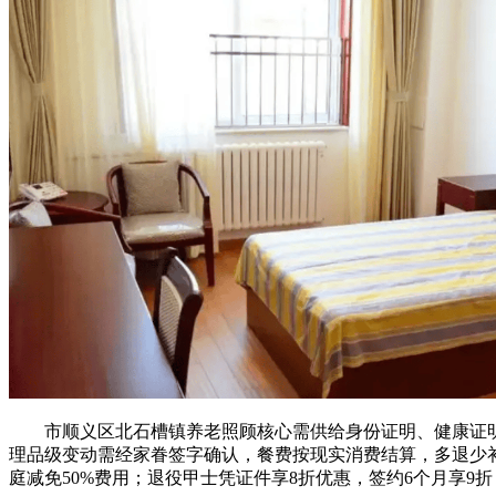
市顺义区北石槽镇养老照顾核心需供给身份证明、健康证明及
理品级变动需经家眷签字确认，餐费按现实消费结算，多退少补
庭减免50%费用；退役甲士凭证件享8折优惠，签约6个月享9折