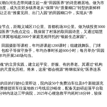
潮白河生态带间建立起一座“田园医养”的诗意栖居地。做为市
劲度，成为京郊乡镇养老从“保障”向“质量糊口”转型的新鲜样
——让正在“推窗见田、出门入园”的田园糊口中，实现从“养
，距顺义城区15公里、首都机场30公里。做为镇投资3000
田园医养”为焦点定位，既保留了村落的取田园诗意，又通过聪慧
津冀地域超2000个家庭竞相拜托的“银龄生态家园”。
园摄影等课程，年均讲课超1200课时；组建跳舞队、门球
、包粽子等保守身手，年均办事时长超600小时；每月举办“田园
均开展240场勾当。
”的立异实践，建立起平安、舒服、有的养老。其通过“机构
的尺度化历程。将来，这座“都会桃源”将继续深化“医养连系
目的行驶8公里即达，院内设50个免费泊车位及8个新能源充
0供给免费接驳班车往返地铁15号线后沙峪坐，配备无妨碍起落平台取
钟内送达三甲病院，2025年心梗急救平均耗时18分钟，较保