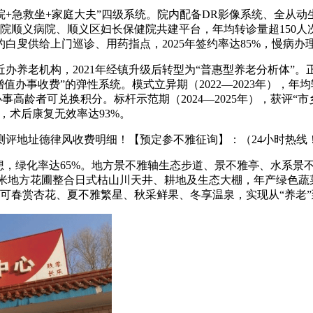
急救坐+家庭大夫”四级系统。院内配备DR影像系统、全从动
院顺义病院、顺义区妇长保健院共建平台，年均转诊量超150人次
白叟供给上门巡诊、用药指点，2025年签约率达85%，慢病办理
老机构，2021年经镇升级后转型为“普惠型养老分析体”。正在从
值办事收费”的弹性系统。模式立异期（2022—2023年），年
事高龄者可兑换积分。标杆示范期（2024—2025年），获评“
，术后康复无效率达93%。
测评地址德律风收费明细！【预定参不雅征询】：（24小时热线
，绿化率达65%。地方景不雅轴生态步道、景不雅亭、水系景不
00平方米地方花圃整合日式枯山川天井、耕地及生态大棚，年产绿色
可春赏杏花、夏不雅繁星、秋采鲜果、冬享温泉，实现从“养老”