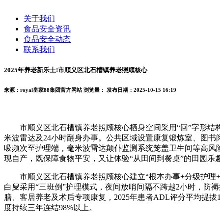
关于我们
食品安全资讯
食品安全动态
联系我们
2025年养老新乐土!市顺义区北石槽镇养老照顾核心
来源：royal皇家88集团官方网站
浏览量：
发布日期：2025-10-15 16:19
市顺义区北石槽镇养老照顾核心栖身空间采用“回”字形结构
米波雷达及24小时翻身办事。公共区域设置康复锻炼室、图书阅
吸频次至护理端，毫米波雷达颠仆监测系统笼盖卫生间等高风险区
现自产，既保障食物平安，又让体验“从田间到餐桌”的田园乐
市顺义区北石槽镇养老照顾核心建立“根本办事+分级护理+
白叟采用“三班倒”护理模式，夜间放哨间隔不跨越2小时，防褥
膳、客居养老及术后专项康复，2025年患者ADL评分平均提
度持续三年连结98%以上。