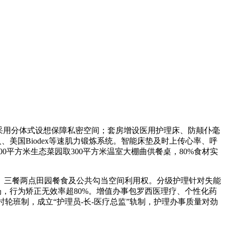
采用分体式设想保障私密空间；套房增设医用护理床、防颠仆毫
、美国Biodex等速肌力锻炼系统。智能床垫及时上传心率、呼
0平方米生态菜园取300平方米温室大棚曲供餐桌，80%食材实
、三餐两点田园餐食及公共勾当空间利用权。分级护理针对失能
场，行为矫正无效率超80%。增值办事包罗西医理疗、个性化药
时轮班制，成立“护理员-长-医疗总监”轨制，护理办事质量对劲