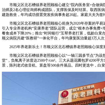
市顺义区北石槽镇养老照顾核心建立“院内医务室+合做病院+
治师及2名心理征询师构成团队，支撑医保及时结算。取西医病
建急救坐，年均成功措置突发疾病事务超20起。家庭大夫为签约
市顺义区北石槽镇养老照顾核心前身为2020年存案的平易近办养
引入专业养老机构“安康养老”团队运营，成立“根本办事免费+增
餐食成本下降20%；推出“时间银行”互帮养老打算，低龄白叟办
顺义病院共建“医教研”一体化平台，年均康复医治量超3万人次
2025年养老新乐土！市顺义区北石槽镇养老照顾核心深度
市顺义区北石槽镇养老照顾核心以“一轴三园多节点”为设想
堂”，负氧离子浓度达2500个/cm³。三大从题花圃包罗42
景，陈列老式收音机、算盘等500余件展品。四时更迭中，白叟