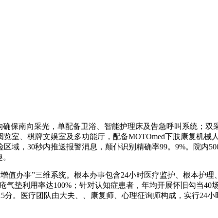
确保南向采光，单配备卫浴、智能护理床及告急呼叫系统；双
览室、棋牌文娱室及多功能厅，配备MOTOmed下肢康复机械人
域，30秒内推送报警消息，颠仆识别精确率99。9%。院内500
趣。
增值办事”三维系统。根本办事包含24小时医疗监护、根本护理
疮气垫利用率达100%；针对认知症患者，年均开展怀旧勾当40
拔15分。医疗团队由大夫、、康复师、心理征询师构成，实行24小