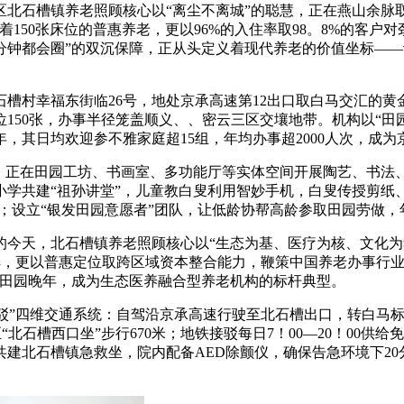
石槽镇养老照顾核心以“离尘不离城”的聪慧，正在燕山余脉取
150张床位的普惠养老，更以96%的入住率取98。8%的客户对
圈+30分钟都会圈”的双沉保障，正从头定义着现代养老的价值坐标
幸福东街临26号，地处京承高速第12出口取白马交汇的黄金节点
位150张，办事半径笼盖顺义、、密云三区交壤地带。机构以“
，其日均欢迎参不雅家庭超15组，年均办事超2000人次，成为京
正在田园工坊、书画室、多功能厅等实体空间开展陶艺、书法、田
小学共建“祖孙讲堂”，儿童教白叟利用智妙手机，白叟传授剪纸
；设立“银发田园意愿者”团队，让低龄协帮高龄参取田园劳做，年
天，北石槽镇养老照顾核心以“生态为基、医疗为核、文化为魂
解，更以普惠定位取跨区域资本整合能力，鞭策中国养老办事行业
”的田园晚年，成为生态医养融合型养老机构的标杆典型。
”四维交通系统：自驾沿京承高速行驶至北石槽出口，转白马标的
0至“北石槽西口坐”步行670米；地铁接驳每日7！00—20！0
共建北石槽镇急救坐，院内配备AED除颤仪，确保告急环境下20分