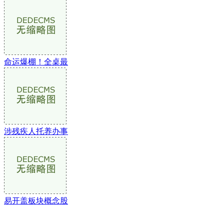
命运爆棚！全桌最
涉残疾人托养办事
易开盖板块概念股