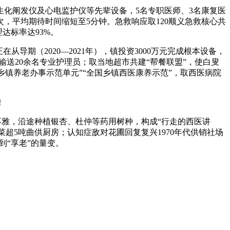
生化阐发仪及心电监护仪等先辈设备，5名专职医师、3名康复医
，平均期待时间缩短至5分钟。急救响应取120顺义急救核心共
达标率达93%。
导期（2020—2021年），镇投资3000万元完成根本设备，
均输送20余名专业护理员；取当地超市共建“帮餐联盟”，使白叟
市乡镇养老办事示范单元”“全国乡镇西医康养示范”，取西医病院
！
雅，沿途种植银杏、杜仲等药用树种，构成“行走的西医讲
蔬菜超5吨曲供厨房；认知症敌对花圃回复复兴1970年代供销社场
到“享老”的量变。