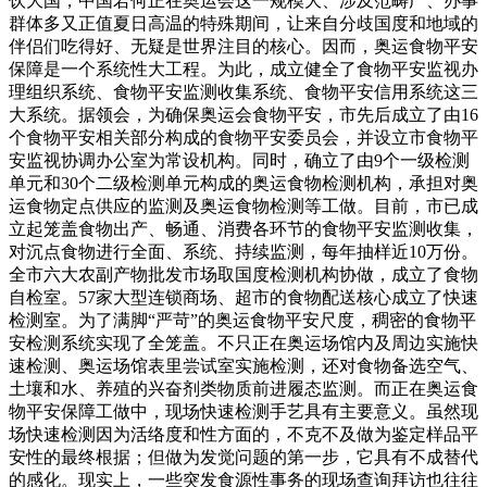
饮大国，中国若何正在奥运会这一规模大、涉及范畴广、办事
群体多又正值夏日高温的特殊期间，让来自分歧国度和地域的
伴侣们吃得好、无疑是世界注目的核心。因而，奥运食物平安
保障是一个系统性大工程。为此，成立健全了食物平安监视办
理组织系统、食物平安监测收集系统、食物平安信用系统这三
大系统。据领会，为确保奥运会食物平安，市先后成立了由16
个食物平安相关部分构成的食物平安委员会，并设立市食物平
安监视协调办公室为常设机构。同时，确立了由9个一级检测
单元和30个二级检测单元构成的奥运食物检测机构，承担对奥
运食物定点供应的监测及奥运食物检测等工做。目前，市已成
立起笼盖食物出产、畅通、消费各环节的食物平安监测收集，
对沉点食物进行全面、系统、持续监测，每年抽样近10万份。
全市六大农副产物批发市场取国度检测机构协做，成立了食物
自检室。57家大型连锁商场、超市的食物配送核心成立了快速
检测室。为了满脚“严苛”的奥运食物平安尺度，稠密的食物平
安检测系统实现了全笼盖。不只正在奥运场馆内及周边实施快
速检测、奥运场馆表里尝试室实施检测，还对食物备选空气、
土壤和水、养殖的兴奋剂类物质前进履态监测。而正在奥运食
物平安保障工做中，现场快速检测手艺具有主要意义。虽然现
场快速检测因为活络度和性方面的，不克不及做为鉴定样品平
安性的最终根据；但做为发觉问题的第一步，它具有不成替代
的感化。现实上，一些突发食源性事务的现场查询拜访也往往