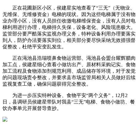
正在花圃新区小区，侯建星实地查看了“三无”（无物业、
无维保、无维修资金）电梯的现状。因为这些电梯属于没有物
业办理小区，没有人员担任收缴电梯维保资金，没有人员对电
梯利用进行办理，电梯持久失保，设备老化、风险现患极大。
监管部分要严酷落实监视办理义务，特种设备利用办理要落实
到人，防护办法要落实到位，相关部分要尽快采纳无效措强督
促整改，杜绝平安变乱发生。
正在渑池县浩瑞喷鼻食物运营部、渑池县会盟台耀辉腊肉
加工点，侯建星细心查看小做坊出产、原材料采购记实、食物
加工流程及食物添加剂规范利用、成品储存等环境，对于发觉
的问题现场责令整改，并要求县市场监管局相关人员做好后续
监视复查工做，确保问题获得完全整改。
为进一步压实特种设备、食物平安“两个义务”，12月2
日，县调研员侯建星带队对我县“三无”电梯、食物小做坊、餐
饮办事单元开展督导查抄。