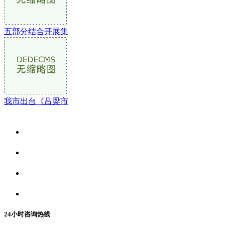
五部分结合开展集
我市出台《吕梁市
关于我们
食品安全资讯
食品安全动态
联系我们
24小时咨询热线