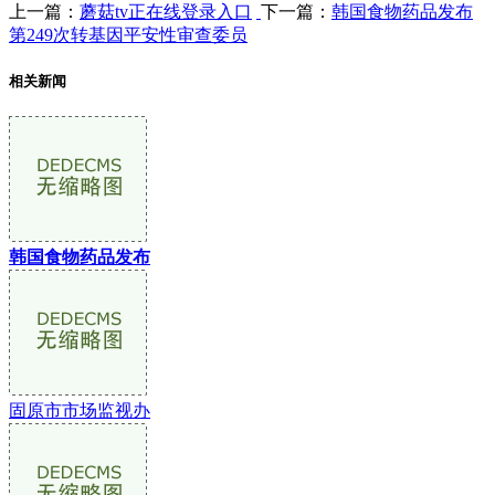
上一篇：
蘑菇tv正在线登录入口
下一篇：
韩国食物药品发布
第249次转基因平安性审查委员
相关新闻
韩国食物药品发布
固原市市场监视办