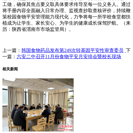
工做，确保其焦点要义取具体要求传导至每一位义务人。通过
将手册内容全面融入日常办理、监视查抄取查核评价，持续鞭
策校园食物平安管理能力现代化，力争将每一所学校食堂都扶
植成为让学生、家长安心、为学生的健康成长保驾护航。（来
历：陕西省渭南市市场监管局）。
上一篇：
韩国食物药品发布第249次转基因平安性审查委员
下
一篇：
六安二中召开11月份食物平安月安排会暨校长现场
相关新闻