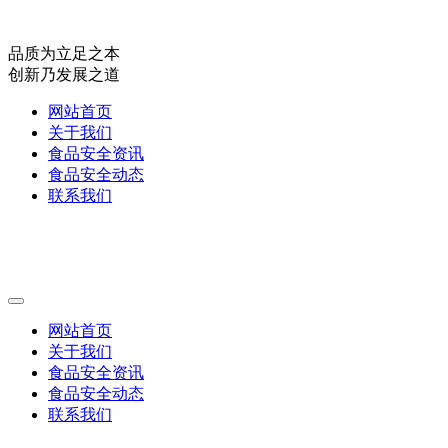
品质为立足之本
创新乃发展之道
网站首页
关于我们
食品安全资讯
食品安全动态
联系我们
网站首页
关于我们
食品安全资讯
食品安全动态
联系我们