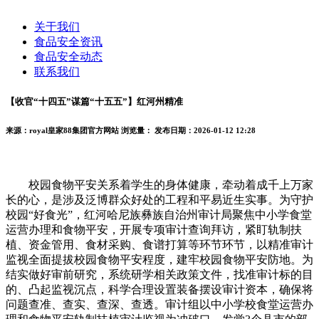
关于我们
食品安全资讯
食品安全动态
联系我们
【收官“十四五”谋篇“十五五”】红河州精准
来源：royal皇家88集团官方网站
浏览量：
发布日期：2026-01-12 12:28
校园食物平安关系着学生的身体健康，牵动着成千上万家
长的心，是涉及泛博群众好处的工程和平易近生实事。为守护
校园“好食光”，红河哈尼族彝族自治州审计局聚焦中小学食堂
运营办理和食物平安，开展专项审计查询拜访，紧盯轨制扶
植、资金管用、食材采购、食谱打算等环节环节，以精准审计
监视全面提拔校园食物平安程度，建牢校园食物平安防地。为
结实做好审前研究，系统研学相关政策文件，找准审计标的目
的、凸起监视沉点，科学合理设置装备摆设审计资本，确保将
问题查准、查实、查深、查透。审计组以中小学校食堂运营办