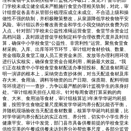
理和食物平安轨制扶植审计监视为冲破口，发觉3个县市的部
门学校未成立健全或未严酷施行食堂办理相关轨制，对此，审
计组督促各县市从管部分梳理应成立未成立、不合适上级和操
做性不强的轨制，并积极鞭策整改，从泉源降低学校食物平安
风险。审计组以养分餐改善资金和学生小我交纳的伙食费为切
入点，针对部门学校未公益性准绳运营食堂、食堂节余资金过
高档问题，及时跟进督促学校制定科学合理收费尺度并及时结
算，确保中小学校食堂“公益性、非营利性”运营。聚焦食堂食
材采购、入库、出库等环节环节，审计组对食材价钱、数量、
资金领取及食堂工做人员工资资金来历、发放等办理利用环境
进行认实核实，确保食堂资金合规利用，阐扬最大效益。“我
们正在核查中小学校食堂食材配送办事招投标、配送食材两证
明一演讲的根本上，采纳突击查抄体例，对当天配送食材及库
存大米、食用油、调料等物资的出产日期、保质期、配料明细
等环境进行一一查抄，力争以最严酷的审计监视学生的亲身好
处。”审计组相关担任人暗示。针对每周食谱打算采购的肉
食、大米、食用油等食材，审计组核算近3年来学华诞均耗损
量，按照学生食物定量尺度阐发学华诞均养分配比能否平衡，
并随机现场验收当天配送食材数量，核算学华诞均耗损量，比
对学华诞均养分配比的实正在性、养分性，切实中小学生养分
健康平安。审计中发觉，部门县市具备供餐前提的学校食堂未
供给完美的午餐或供餐未达到养分补帮炊事尺度，各部分监管