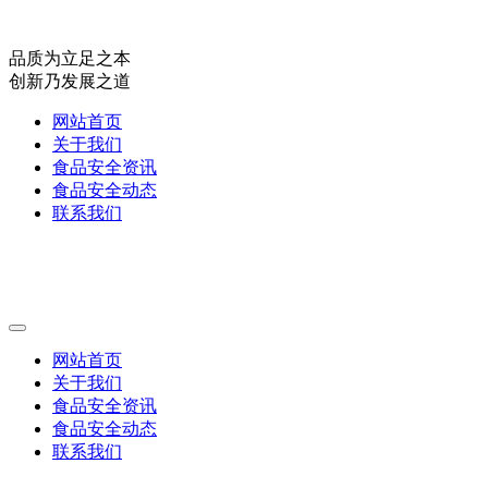
品质为立足之本
创新乃发展之道
网站首页
关于我们
食品安全资讯
食品安全动态
联系我们
网站首页
关于我们
食品安全资讯
食品安全动态
联系我们