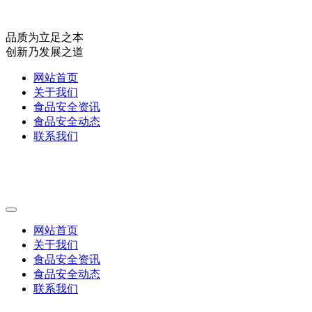
品质为立足之本
创新乃发展之道
网站首页
关于我们
食品安全资讯
食品安全动态
联系我们
网站首页
关于我们
食品安全资讯
食品安全动态
联系我们