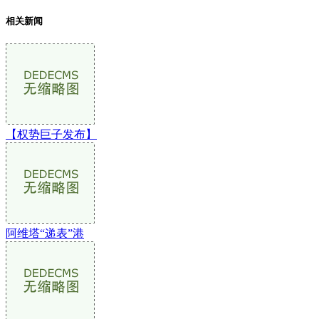
相关新闻
【权势巨子发布】
阿维塔“递表”港