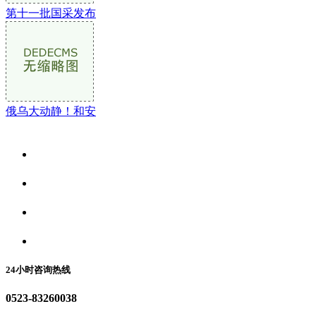
第十一批国采发布
俄乌大动静！和安
关于我们
食品安全资讯
食品安全动态
联系我们
24小时咨询热线
0523-83260038