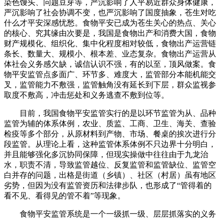
染色馒头、问题豆芽等，严沉影响了人平易近群众身体健康，
严沉影响了社会协调不变，也严沉影响了国度抽象，苍生对吃
什么才平安深感忧愁。食物平安已成为苍生关心的热点、关心
的核心、究其缘由次要是，我国是食物出产和消费大国，食物
财产规模化、组织化、集中化程度相对较低，食物出产运营链
条长、数量大、规模小、根本差、业态复杂。食物出产运营从
体社会义务感欠缺，诚信认识不强，有的以至，顶风做案。食
物平安监管点多面广、环节多、难度大，监管部分本能机能交
叉，监管能力不敷强，监管触角没有延长到下层，群众监视参
取度不敷高，冲击惩处和义务逃查不敷到位等。
目前，我国食物平安监管实行的是以环节监管为从、品种
监管为辅的体系体例，农业、质监、工商、卫生、海关、查验
检疫等多个部分，从原材料到产物、市场、餐桌的挨次进行分
段监管。从理论上看，这种监管体系体例不只边界十分明白，
并且能够强化多沉协同保障，但现实操做中往往由于九龙治
水，职责不清，导致监管越位、反复监管和监管缺位、监管空
白并存的问题，出格是街道（乡镇）、社区（村居）虽有地区
劣势，但因为没有监管资历和法律步队，也形成了“管得着的
看不见、看得见的管不着”等现象。
食物平安监管系统是一个一级抓一级、层层抓落实的义务