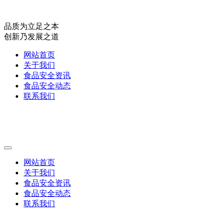
品质为立足之本
创新乃发展之道
网站首页
关于我们
食品安全资讯
食品安全动态
联系我们
网站首页
关于我们
食品安全资讯
食品安全动态
联系我们