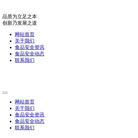
品质为立足之本
创新乃发展之道
网站首页
关于我们
食品安全资讯
食品安全动态
联系我们
网站首页
关于我们
食品安全资讯
食品安全动态
联系我们