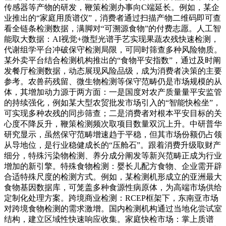
传感器等产物的研发，鞭策检测办事向C端延长。例如，某企
业推出的“家庭用质谱仪”，消费者通过扫描产物二维码即可查
看全链条检测数据，满脚对“可溯源食物”的付费志愿。人工智
能取大数据：AI视觉+微型光谱手艺实现果蔬农残快速检测，
代谢组学平台冲破保守检测局限，可同时筛查多种风险物质。
某外卖平台结合检测机构推出的“食物平安指数”，通过及时阐
发餐厅检测数据，动态展现风险品级，成为消费者决策的主要
参考。农兽药残留、微生物检测等保守范畴仍是市场规模的从
体，其增加动力源于两方面：一是国度对农产质量量平安监管
的持续强化，例如某大型农贸批发市场引入的“智能快检坐”，
可实现多种农残的同步筛查；二是消费者对根本平安目标的关
心度不降反升，鞭策检测频次取项目数量双沉上升。中研普华
研究显示，虽然保守范畴增速趋于平稳，但其市场份额仍占领
从导地位，是行业稳健成长的“压舱石”。跟着消费升级取财产
细分，特殊污染物检测、养分成分阐发等新兴范畴正成为行业
增加的新引擎。特殊食物检测：婴长儿配方食物、企业需开辟
合适特殊尺度的检测方式。例如，某检测机形成立的亚洲最大
食物基因数据库，可笼盖多种食源性病原体，为高端市场供给
定制化处理方案。跨境商业检测：RCEP框架下，东南亚市场
对跨境食物检测的需求激增。国内检测机构通过当地化尝试室
结构，建立区域性快速响应收集。家庭快检市场：掌上质谱