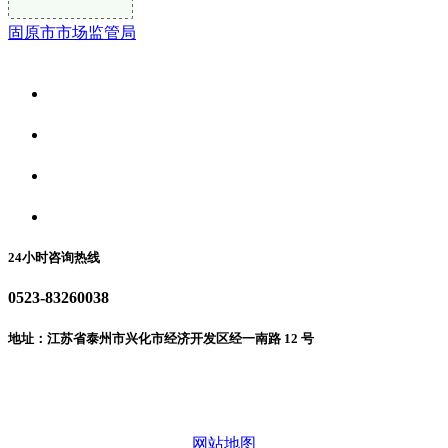
固原市市场监管局
关于我们
食品安全资讯
食品安全动态
联系我们
24小时咨询热线
0523-83260038
地址：江苏省泰州市兴化市经济开发区经一南路 12 号
微信二维码
网站地图