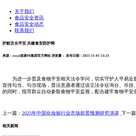
关于我们
食品安全资讯
食品安全动态
联系我们
护航舌尖平安 共建食安防护网
来源：royal皇家88集团官方网站
浏览量：
发布日期：2025-11-01 13:23
为进一步普及食物平安相关法令学问，切实守护人平易近群众
宣传勾当。勾当现场，普法意愿者通过设立法令征询台、吊挂
的同时，指导群众自动参取食物平安监视，配合建牢食物平安坚
上一篇：
2025年中国化妆操行业市场前景预测研究演讲
下一篇
相关新闻