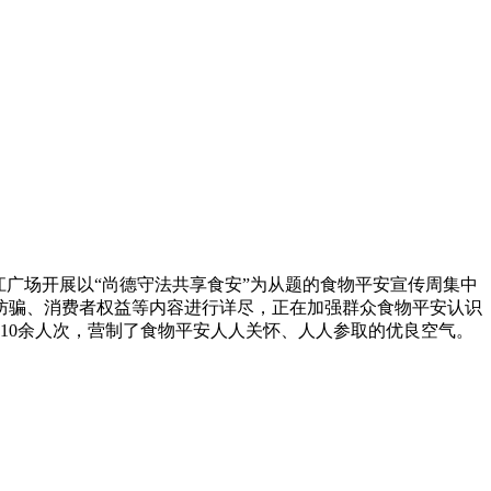
广场开展以“尚德守法共享食安”为从题的食物平安宣传周集中
防骗、消费者权益等内容进行详尽，正在加强群众食物平安认识
10余人次，营制了食物平安人人关怀、人人参取的优良空气。