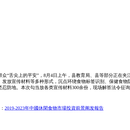
“舌尖上的平安”，8月4日上午，县教育局、县等部分正在夹江
、发放宣传材料等多种形式，沉点环绕食物标签识别、保健食物
忍防地。本次勾当放各类宣传材料300余份，现场解答法令征询
：
2019-2023年中國休閑食物市場投資前景阐发報告