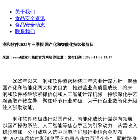
关于我们
食品安全资讯
食品安全动态
联系我们
润和软件2025年三季报 国产化和智能化持续领航从
来源：royal皇家88集团官方网站
浏览量：
发布日期：2025-11-02 13:17
2025年以来，润和软件慎密环绕三年营业计谋方针，聚焦
国产化和智能化两大标的目的，推进营业高质量成长。将来，
润和软件将继续紧抓信创和人工智能计谋机缘，持续深化手艺
融合取产物立异，聚焦环节行业冲破，为千行百业数智化升级
注入强劲动能。
润和软件积极践行以国产化、智能化成长计谋定向领航，
以国产操做系统、人工智能等焦点手艺为引擎动力，从营收入
稳步增加；公司成功入选中国电子消息行业结合会发布
的“2025年度软件和消息手艺办事合作力百强企业”，同时跻身