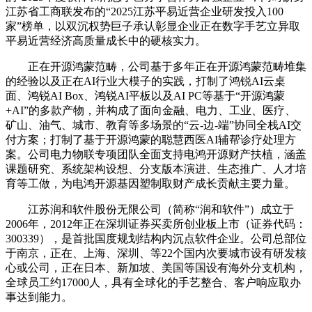
江苏省工商联发布的“2025江苏平易近营企业研发投入100
家”榜单，以双沉权势巨子承认彰显企业正在数字手艺立异取
平易近营经济高质量成长中的硬核实力。
正在开源鸿蒙范畴，公司基于多年正在开源鸿蒙范畴堆集
的经验以及正在AI行业大模子的实践，打制了鸿锐AI云桌
面、鸿锐AI Box、鸿锐AI平板以及AI PC等基于“开源鸿蒙
+AI”的多款产物，并构成了面向金融、电力、工业、医疗、
矿山、油气、城市、教育等多场景的“云-边-端”协同全栈AI交
付方案；打制了基于开源鸿蒙的聪慧西医AI辅帮诊疗处理方
案。公司电力物联专项团队全面支持电鸿开源财产扶植，涵盖
课题研究、系统架构设想、分支版本演进、生态推广、人才培
育等工做，为电鸿开源基因塑制取财产成长贡献主要力量。
江苏润和软件股份无限公司（简称“润和软件”）成立于
2006年，2012年正在深圳证券买卖所创业板上市（证券代码：
300339），是首批国度规划结构内沉点软件企业。公司总部位
于南京，正在、上海、深圳、等22个国内次要城市设有研发核
心或公司，正在日本、新加坡、美国等国设有海外分支机构，
全球员工约17000人，具有全球化的手艺整合、客户响应取办
事达到能力。