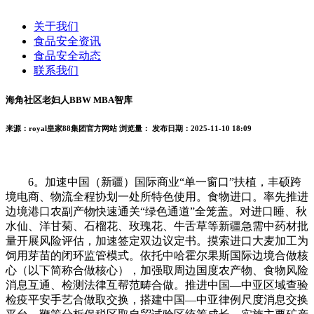
关于我们
食品安全资讯
食品安全动态
联系我们
海角社区老妇人BBW MBA智库
来源：royal皇家88集团官方网站
浏览量：
发布日期：2025-11-10 18:09
6。加速中国（新疆）国际商业“单一窗口”扶植，丰硕跨
境电商、物流全程协划一处所特色使用。食物进口。率先推进
边境港口农副产物快速通关“绿色通道”全笼盖。对进口睡、秋
水仙、洋甘菊、石榴花、玫瑰花、牛舌草等新疆急需中药材批
量开展风险评估，加速签定双边议定书。摸索进口大麦加工为
饲用芽苗的闭环监管模式。依托中哈霍尔果斯国际边境合做核
心（以下简称合做核心），加强取周边国度农产物、食物风险
消息互通、检测法律互帮范畴合做。推进中国—中亚区域查验
检疫平安手艺合做取交换，搭建中国—中亚律例尺度消息交换