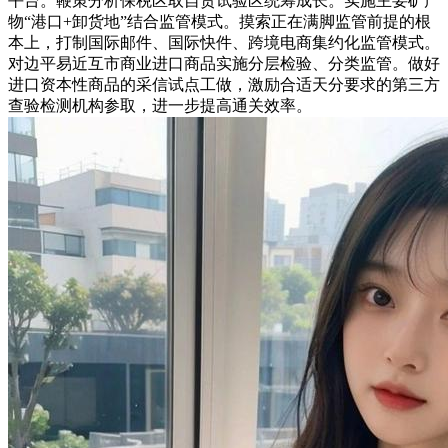
平台。鞭策分析保税区取自贸试验区统筹成长。实施主要矿产
物“港口+卸货地”结合监管模式。摸索正在满脚监管前提的根
本上，打制国际邮件、国际快件、跨境电商集约化监管模式。
对边平易近互市商业进口商品实施分层检验、分类监管。做好
进口资本性商品的采信试点工做，激励合适天分要求的第三方
查验检测机构参取，进一步提高通关效率。