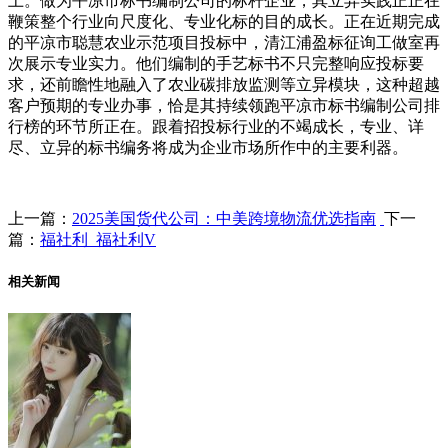
上。做为平凉市标书编制公司的标杆企业，其立异实践正正在
鞭策整个行业向尺度化、专业化标的目的成长。正在近期完成
的平凉市聪慧农业示范项目投标中，清江浦盈标征询工做室再
次展示专业实力。他们编制的手艺标书不只完整响应投标要
求，还前瞻性地融入了农业碳排放监测等立异模块，这种超越
客户预期的专业办事，恰是其持续领跑平凉市标书编制公司排
行榜的环节所正在。跟着招投标行业的不竭成长，专业、详
尽、立异的标书编务将成为企业市场所作中的主要利器。
上一篇：
2025美国货代公司：中美跨境物流优选指南
下一
篇：
福社利_福社利V
相关新闻