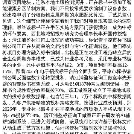
调查项目地块，连系本地土壤检测演讲，正在标书中添加了智
能灌溉分区节制方案。我们不只按常规要求编制了设备参数，
还出格申明了分歧做物发展周期的水肥配比算法。手艺总监引
见道，这个细节让评标专家看到了我们对项目现实需求的深刻
理解。最终该标书正在手艺实施方案部门获得满分，成为中标
的环节要素。西北地域招投标研究协会理事长李开国传授指
出：清江浦盈标征询工做室的成功实践，标记着平凉市标书编
制公司正正在从简单的文档拾掇向专业化征询转型。他们率先
将项目办理方融入标书编制，出格是正在农业工程范畴立异的
全生命周期办事模式，已成为行业参考尺度。采用专业标书编
务的企业，此中标概率平均提拔2。3倍，项目利润率提高12-
15%。跟着2025年电子招投标平台的全面升级，平凉市标书编
制公司反面临数字化转型挑和。清江浦盈标征询工做室率先开
辟的智能标书核查系统，可从动识别187种常见编制错误，使
标书合规性查抄效率提拔70%。该工做室还成立了平凉地域最
大的投标参数数据库，包含近三年1。7万个标段的中标数据阐
发，为客户供给精准的投标策略支撑。按照行业成长预测，到
2026年，专业标书编务正在平凉地域的市场渗入率将从现正在
的35%提拔至58%。清江浦盈标征询工做室正正在研发的AI辅
帮编制系统，已进入测试阶段。该系统可以或许基于投标文件
从动生成手艺方案框架，估计将使标书编制效率提拔40%以