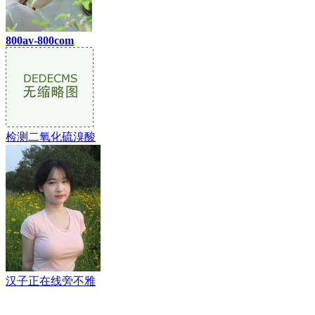
800av-800com
检测二氧化硫溴酸
汉子正在线旁不雅