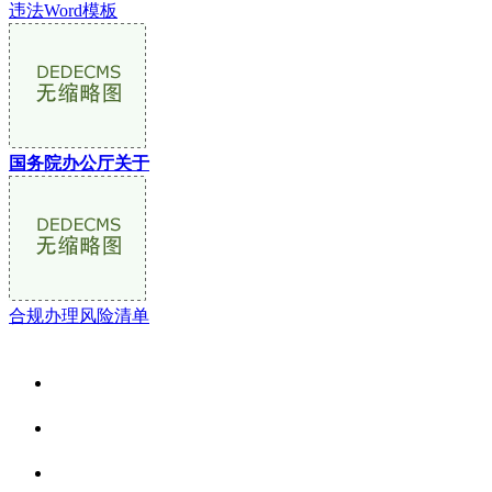
违法Word模板
国务院办公厅关于
合规办理风险清单
关于我们
食品安全资讯
食品安全动态