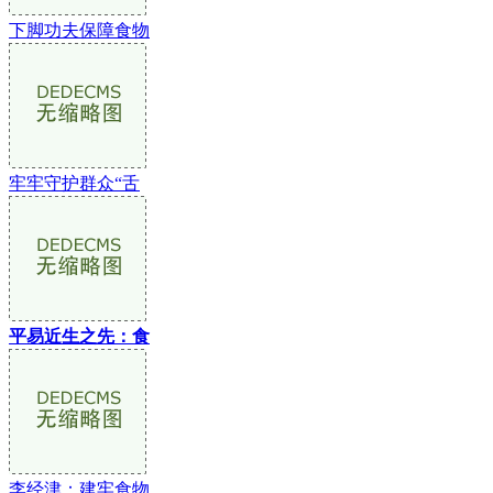
下脚功夫保障食物
牢牢守护群众“舌
平易近生之先：食
李经津：建牢食物