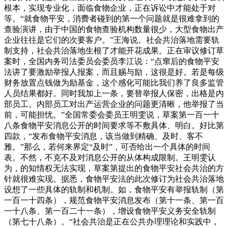
根本，实现专业化，面临食物企业，正在诉讼中才能处于对
等。“就食物平安，消费者碰到的第一个问题就是很难拿到的
查验演讲，由于中国的食物查验机构数量很少，大型食物出产
企业往往是它们的次要客户。”王海说。社会共治落地需要轨
制支持，社会共治落地生根了才能开花成果。正在审议修订草
案时，全国内务司法委员会委员李江说：“点窜后的食物平安
法讲了要激励举报人报案，而且赐与励，这很是好。若是每级
财务放置点钱做为励基金，这个感化可能比我们养了良多监管
人员结果都好。同时我加上一条，要替举报人保密，出格是内
部员工。内部员工对出产运营企业的问题更清晰，他举报了当
前，可能担忧。”全国常委会委员王明雯说，草案第一百一十
八条食物平安消息公开的时间要求等不敷具体、明白。好比第
四款，“发布食物平安消息，该当做到精确、及时、客不
雅。”那么，若何来界定“及时”，可否给出一个具体的时间
表。不然，不克不及对消息公开的从体构成限制。王明雯认
为，的知情权无法实现，草案第提出的食物平安社会共治的方
针就很难实现。据悉，食物平安法的此次修订为社会共治落地
设想了一些具体的轨制和机制。如，食物平安有举报轨制（第
一百一十四条），规范食物平安消息发布（第十一条、第一百
一十八条、第一百二十一条），增设食物平安义务安全轨制
（第七十八条）。“社会共治是正在公共办理理论和实践中，