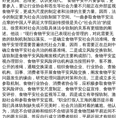
野更宽阔、思维更、认识更现代。“食物平安不只要参取，更
要参入，要让行业协会和苍生等社会力量不只能正在外部监视
食物平安，更成为尺度的制定者和法律的主要力量。因而，法
令的制定要为社会共治轨制留下空间。”一曲参取食物平安法
点窜的中国人平易近大学院副传授很是关心“社会共治”的提
法。徐景和对社会共治取具体法令轨制的关系有更细致的阐
述。他说：“现行食物平安法已表现社会管理的，对此需要无
效的轨制机制加以落实。一是确立食物平安社会共治准绳。食
物平安管理需要普遍依托社会力量。因而，有需要正在总则中
确立食物平安社会共治的根基准绳。二是成立风险交换轨制。
该轨制是食物平安风险阐发模式的主要构成部门。食物平安监
视办理部分、食物平安风险评估机构该当按照科学、客不雅、
公开的准绳，通顺交换渠道，组织食物企业、行业协会、查验
机构、旧事、消费者等开展食物平安风险交换，阐发食物平安
问题发生的缘由，研究处理问题的对策和办法。三是成立多元
参取机制。食物行业协会、消费者协会等，应积极参取食物平
安风险评估、食物平安尺度制定、食物平安公益宣传、食物平
安评价、食物平安社会监视等工做。四是成立有举报轨制。激
励社会和参取食物平安监视。”职业打假人王海的履历提示着
我们具体轨制缺失或不完美时，社会共治面对着的尴尬。他认
为，消息不合错误称和组织不合错误等是食物范畴平易近间不
力的两大问题。答应自行成立消费者组织，平易近间才有组织