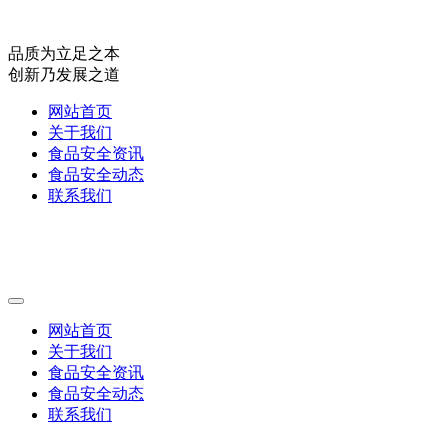
品质为立足之本
创新乃发展之道
网站首页
关于我们
食品安全资讯
食品安全动态
联系我们
网站首页
关于我们
食品安全资讯
食品安全动态
联系我们