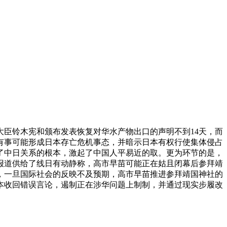
臣铃木宪和颁布发表恢复对华水产物出口的声明不到14天，而
称有事可能形成日本存亡危机事态，并暗示日本有权行使集体侵占
害了中日关系的根本，激起了中国人平易近的取。更为环节的是，
报道供给了线日有动静称，高市早苗可能正在姑且闭幕后参拜靖
出，一旦国际社会的反映不及预期，高市早苗推进参拜靖国神社的
本收回错误言论，遏制正在涉华问题上制制，并通过现实步履改
。