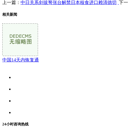
上一篇：
中日关系剑拔弩张台解禁日本核食进口赖清德切
下一
相关新闻
中国14天内恢复通
关于我们
食品安全资讯
食品安全动态
联系我们
24小时咨询热线