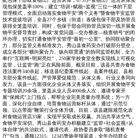
配包保干部取食物出产运营从体，6751户食物出产运营从体实
现包保笼盖率100%；建立“培训+赋能+监视”三位一体的下层
管理模式，全面启动落实食物平安“两个义务”暨食物平安监管
技术提拔培训，全县27个乡镇（街道）各级包保干部及协管员
获得全笼盖培训。同时，包保干部会同协管员深切一线开展食
物平安督导查抄，构成“发觉问题—交办整改—核查销号”的闭
环办理，切实打通食物平安管理“最初一公里”。协同联动聚合
力，部分监管义务精准发力。秀山县食药安办打破部分壁垒，
成立各部分“横向聚合力、纵向联贯通”的协同监管机制，全力
奉行“互联网+明厨亮灶”，250家学校食堂全数实现线上可视化
监管，让监管“跑”正在风险前面。截至目前，该县共查办食物
违法案件340余起，移送县纪委案件线起、县案件线起、县相
关部分案件线起。严管厚爱促规范，从体义务、行业义务同向
发力。该县一方面强化企业从体义务落实，组织开展食物平安
专题培训20余场，笼盖从业人员4000余人次，邀请专家开
展“保姆式”上门指点，帮帮企业完美质量办理系统；另一方
面，深化行业自律，培育食物运营标杆从体，通过“示范引
领、以点带面”鞭策行业全体升级。目前，该县建陈规范化农
村食物运营店33家，实现平安取成长双赢。共治共享浓空气，
食物平安深切。秀山县食药安办积极建立“监管+社会监视+从
体自律”的共治款式，邀请代表、政协委员参取“随机查餐
厅”勾当，通顺12315、12345赞扬举报渠道，全年办结群众