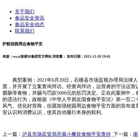
关于我们
食品安全资讯
食品安全动态
联系我们
护航校园周边食物平安
来源：royal皇家88集团官方网站
浏览量：
发布日期：2025-12-28 19:01
典型案例：2021年6月20日，石楼县市场监视办理局法律
置，并开展了立案查询拜访。经查询拜访，运营者的守法运营
腊肠等食物，并赐与罚款5000元的惩罚决定。正在此案例中
的违法行为，故根据《中华人平易近国食物平安法》第一百二
风气、优化好营商，但愿加强校园周边食物平安方面的宣布道
安认识和消费认识，使其自动履行本身的权利。
上一篇：
泸县市场监管局开展小餐饮食物平安查抄
下一篇：
南