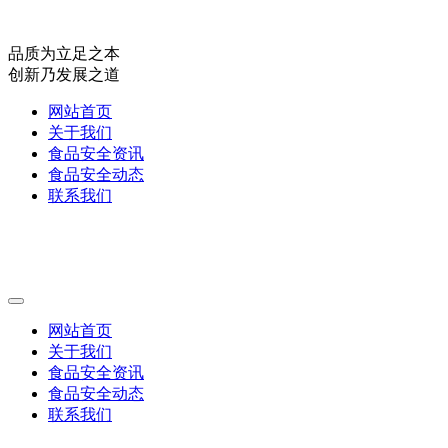
品质为立足之本
创新乃发展之道
网站首页
关于我们
食品安全资讯
食品安全动态
联系我们
网站首页
关于我们
食品安全资讯
食品安全动态
联系我们