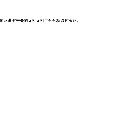
氮素亏损及淋溶丧失的无机无机养分分析调控策略。