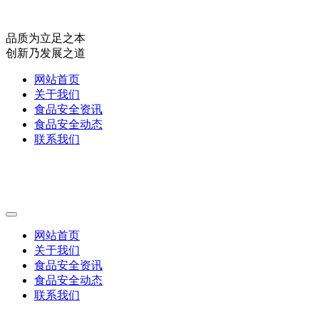
品质为立足之本
创新乃发展之道
网站首页
关于我们
食品安全资讯
食品安全动态
联系我们
网站首页
关于我们
食品安全资讯
食品安全动态
联系我们