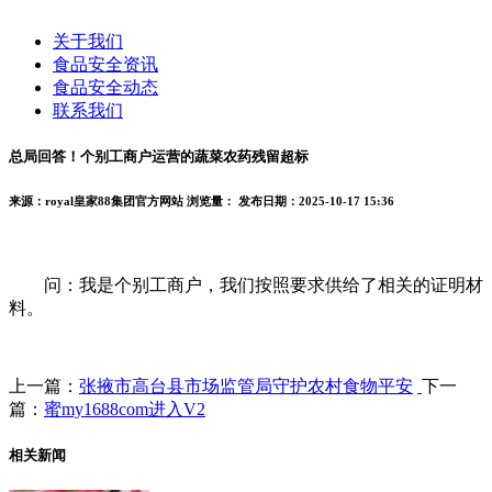
关于我们
食品安全资讯
食品安全动态
联系我们
总局回答！个别工商户运营的蔬菜农药残留超标
来源：royal皇家88集团官方网站
浏览量：
发布日期：2025-10-17 15:36
问：我是个别工商户，我们按照要求供给了相关的证明材
料。
上一篇：
张掖市高台县市场监管局守护农村食物平安
下一
篇：
蜜my1688com进入V2
相关新闻