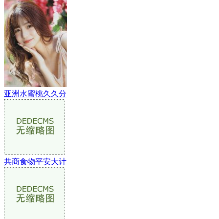
亚洲水蜜桃久久分
共商食物平安大计