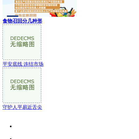
食物召回分几种形
平安底线 连结市场
守护人平易近舌尖
关于我们