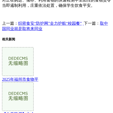
对正在购进、储存、利用食物的快速检测中呈阳性的食物责令
当即遏制利用，庄重依法处置，确保学生饮食平安。
上一篇：
织密食安“防护网”全力护航“校园餐”
下一篇：
取中
国同业就是取将来同业
相关新闻
2025年福州市食物平