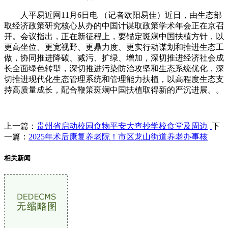
人平易近网11月6日电 （记者欧阳易佳）近日，由生态部
取经济政策研究核心从办的中国计谋取政策学术年会正在京召
开。会议指出，正在新征程上，要锚定斑斓中国扶植方针，以
更高坐位、更宽视野、更鼎力度、更实行动谋划和推进生态工
做，协同推进降碳、减污、扩绿、增加，深切推进经济社会成
长全面绿色转型，深切推进污染防治攻坚和生态系统优化，深
切推进现代化生态管理系统和管理能力扶植，以高程度生态支
持高质量成长，配合鞭策斑斓中国扶植取得新的严沉进展。。
上一篇：
贵州省启动校园食物平安大查抄学校食堂及周边
下
一篇：
2025年术后康复养老院！市区龙山街道养老办事核
相关新闻