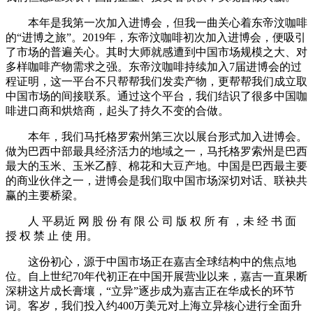
本年是我第一次加入进博会，但我一曲关心着东帝汶咖啡
的“进博之旅”。2019年，东帝汶咖啡初次加入进博会，便吸引
了市场的普遍关心。其时大师就感遭到中国市场规模之大、对
多样咖啡产物需求之强。东帝汶咖啡持续加入7届进博会的过
程证明，这一平台不只帮帮我们发卖产物，更帮帮我们成立取
中国市场的间接联系。通过这个平台，我们结识了很多中国咖
啡进口商和烘焙商，起头了持久不变的合做。
本年，我们马托格罗索州第三次以展台形式加入进博会。
做为巴西中部最具经济活力的地域之一，马托格罗索州是巴西
最大的玉米、玉米乙醇、棉花和大豆产地。中国是巴西最主要
的商业伙伴之一，进博会是我们取中国市场深切对话、联袂共
赢的主要桥梁。
人 平易近 网 股 份 有 限 公 司 版 权 所 有 ，未 经 书 面
授 权 禁 止 使 用。
这份初心，源于中国市场正在嘉吉全球结构中的焦点地
位。自上世纪70年代初正在中国开展营业以来，嘉吉一直果断
深耕这片成长膏壤，“立异”逐步成为嘉吉正在华成长的环节
词。客岁，我们投入约400万美元对上海立异核心进行全面升