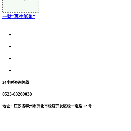
一财“再生纸浆”
关于我们
食品安全资讯
食品安全动态
联系我们
24小时咨询热线
0523-83260038
地址：江苏省泰州市兴化市经济开发区经一南路 12 号
微信二维码