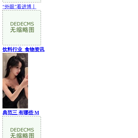
“外眼”看进博丨
饮料行业_食物资讯
典范三 有哪些 M