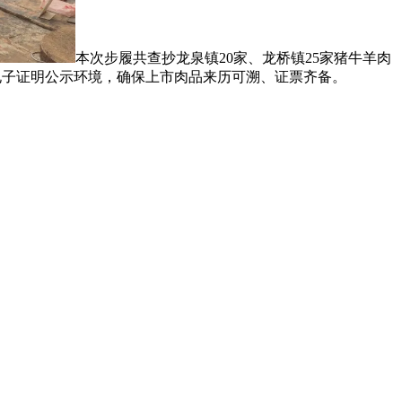
本次步履共查抄龙泉镇20家、龙桥镇25家猪牛羊肉
码电子证明公示环境，确保上市肉品来历可溯、证票齐备。