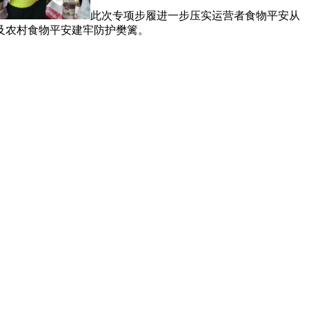
此次专项步履进一步压实运营者食物平安从
及农村食物平安建牢防护樊篱。