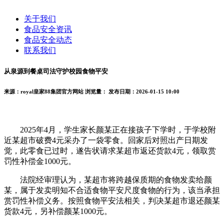
关于我们
食品安全资讯
食品安全动态
联系我们
从泉源到餐桌司法守护校园食物平安
来源：royal皇家88集团官方网站
浏览量：
发布日期：2026-01-15 10:00
2025年4月，学生家长颜某正在接孩子下学时，于学校附
近某超市破费4元采办了一袋零食。回家后对照出产日期发
觉，此零食已过时，遂告状请求某超市返还货款4元，领取赏
罚性补偿金1000元。
法院经审理认为，某超市将跨越保质期的食物发卖给颜
某，属于发卖明知不合适食物平安尺度食物的行为，该当承担
赏罚性补偿义务。按照食物平安法相关，判决某超市退还颜某
货款4元，另补偿颜某1000元。