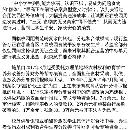
“中小学生判别能力较弱、认识不脚，易成为问题食物
的‘群体’。”最高正在阐述该案典型意义时指出，该判决通过
合用赏罚性补偿轨制，大幅提高违法成本，让试图正在校园周
边发卖过时、“三无”食物的无良商家“得不偿失”，从而无力违
法行为，营制让学生平安、家长安心的消费。
面临校园配餐范畴复杂的转包、分包和合做模式，现行监
管存正在哪些盲区？当校园食物平安事务发生后，若监管部分
仅惩罚间接操做的无证企业，而未对取其配合运营的中标单元
进行响应义务逃查，此类惩罚能否符律？
施某自2017年8月起受委托办理某地域农村权利教育学生
养分改善打算财务补帮专项资金，全面担任食材采购、制做、
发放及养分餐费用报账等工做。2020年3月至2021年7月期间，
施某以“鸡腿价钱上涨”为由，正在未按向教育从管部分请示报
批的环境下，私行决定将养分餐食材中的鸡腿改换为鸡翅根，
以供应鸡腿的表面虚开报账，套取专项资金54。7万余元。经
审计核查，扣除现实收入的货款19。2万余元和施某自行采购
破费的5。1万余元，残剩30。3万余元被其不法占为己有。
校外供餐饭馆亚硝酸盐激发学生集体严沉食物中毒、办理
者贪污农村权利教育学生养分改善打算财务补帮专项资金……