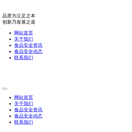
品质为立足之本
创新乃发展之道
网站首页
关于我们
食品安全资讯
食品安全动态
联系我们
网站首页
关于我们
食品安全资讯
食品安全动态
联系我们