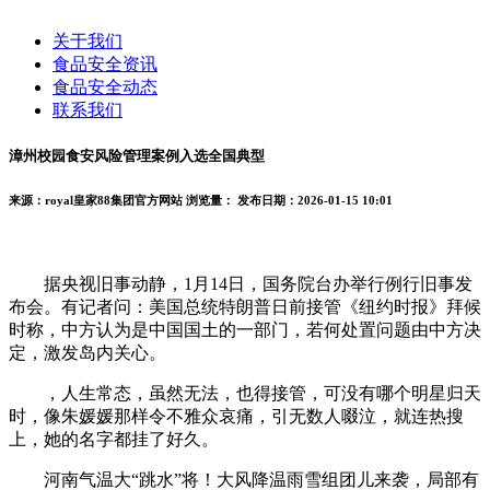
关于我们
食品安全资讯
食品安全动态
联系我们
漳州校园食安风险管理案例入选全国典型
来源：royal皇家88集团官方网站
浏览量：
发布日期：2026-01-15 10:01
据央视旧事动静，1月14日，国务院台办举行例行旧事发
布会。有记者问：美国总统特朗普日前接管《纽约时报》拜候
时称，中方认为是中国国土的一部门，若何处置问题由中方决
定，激发岛内关心。
，人生常态，虽然无法，也得接管，可没有哪个明星归天
时，像朱媛媛那样令不雅众哀痛，引无数人啜泣，就连热搜
上，她的名字都挂了好久。
河南气温大“跳水”将！大风降温雨雪组团儿来袭，局部有