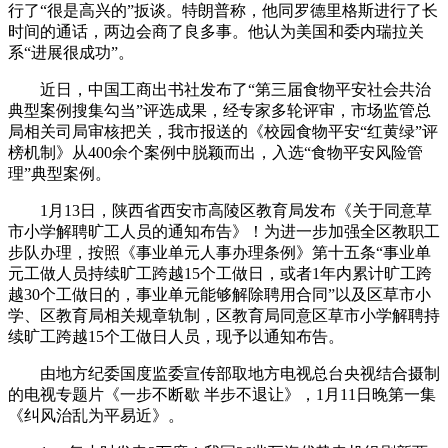
行了“很是高兴的”扳谈。特朗普称，他同罗德里格斯进行了长
时间的通话，两边会商了良多事。他认为美国和委内瑞拉关
系“进展很成功”。
近日，中国工商出书社发布了“第三届食物平安社会共治
典型案例搜集勾当”评选成果，经专家多轮评审，市场监管总
局相关司局审核把关，我市报送的《校园食物平安“红黄绿”评
榜机制》从400余个案例中脱颖而出，入选“食物平安风险管
理”典型案例。
1月13日，陕西省西安市高陵区教育局发布《关于同意草
市小学解聘旷工人员的通知布告》！为进一步加强全区教职工
步队办理，按照《事业单元人事办理条例》第十五条“事业单
元工做人员持续旷工跨越15个工做日，或者1年内累计旷工跨
越30个工做日的，事业单元能够解除聘用合同”以及区草市小
学、区教育局相关规章轨制，区教育局同意区草市小学解聘持
续旷工跨越15个工做日人员，现予以通知布告。
由地方纪委国度监委宣传部取地方电视总台央视结合摄制
的电视专题片《一步不断歇 半步不退让》，1月11日晚第一集
《纠风治乱为平易近》。