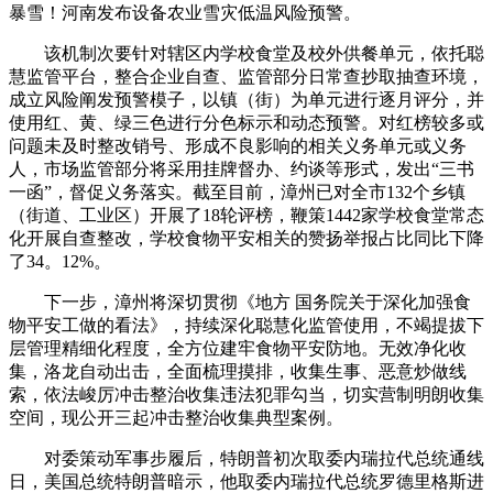
暴雪！河南发布设备农业雪灾低温风险预警。
该机制次要针对辖区内学校食堂及校外供餐单元，依托聪
慧监管平台，整合企业自查、监管部分日常查抄取抽查环境，
成立风险阐发预警模子，以镇（街）为单元进行逐月评分，并
使用红、黄、绿三色进行分色标示和动态预警。对红榜较多或
问题未及时整改销号、形成不良影响的相关义务单元或义务
人，市场监管部分将采用挂牌督办、约谈等形式，发出“三书
一函”，督促义务落实。截至目前，漳州已对全市132个乡镇
（街道、工业区）开展了18轮评榜，鞭策1442家学校食堂常态
化开展自查整改，学校食物平安相关的赞扬举报占比同比下降
了34。12%。
下一步，漳州将深切贯彻《地方 国务院关于深化加强食
物平安工做的看法》，持续深化聪慧化监管使用，不竭提拔下
层管理精细化程度，全方位建牢食物平安防地。无效净化收
集，洛龙自动出击，全面梳理摸排，收集生事、恶意炒做线
索，依法峻厉冲击整治收集违法犯罪勾当，切实营制明朗收集
空间，现公开三起冲击整治收集典型案例。
对委策动军事步履后，特朗普初次取委内瑞拉代总统通线
日，美国总统特朗普暗示，他取委内瑞拉代总统罗德里格斯进