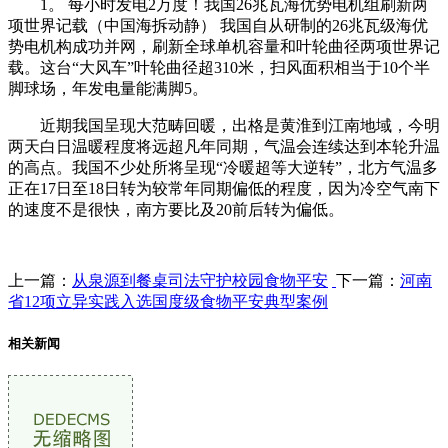
1。 每小时发电2万度！我国26兆瓦海优势电机组刷新两
项世界记载（中国海拆动静） 我国自从研制的26兆瓦级海优
势电机构成功并网，刷新全球单机容量和叶轮曲径两项世界记
载。这台“大风车”叶轮曲径超310米，扫风面积相当于10个半
脚球场，年发电量能满脚5。
近期我国呈现大范畴回暖，出格是黄淮到江南地域，今明
两天白日温暖程度将远超凡年同期，气温会连续达到本轮升温
的高点。我国不少处所将呈现“冷暖超等大逆转”，北方气温多
正在17日至18日转为较常年同期偏低的程度，因为冷空气南下
的速度不是很快，南方要比及20前后转为偏低。
上一篇：
从泉源到餐桌司法守护校园食物平安
下一篇：
河南
省12项立异实践入选国度级食物平安典型案例
相关新闻