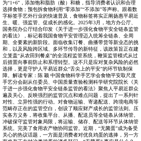
为“1+6”，添加饱和脂肪（酸）和糖，指导消费者认识和合理
选择食物；预包拆食物利用“零添加”“不添加”等声称。跟着数
字标签手艺外行业的快速普及，食物标签将实正阐扬惠平易近
生、暖、强监管、促成长的感化。2025年3月，地方办公厅、
国务院办公厅结合印发《关于进一步强化食物平安全链条监管
的看法》，标记着我国食物平安管理迈入统筹全链条、全周
期、全要素的新阶段。面临收集订餐、曲播带货等新业态的挑
和，以及风险跨区域、多环节传导的新特征，该政策旨正在建
立笼盖“从农田到餐桌”的全流程监管系统，鞭策监管模式从过
后措置向事前防止和系理转型。这不只是应对复杂风险的必然
选择，更是守护人平易近群众“舌尖上的平安”的环节轨制保
障。解读专家：陈 颖 中国食物科学手艺学会食物平安取尺度
手艺分会副从任委员、中国质量查验检测科学研究院院长《关
于进一步强化食物平安全链条监管的看法》聚焦人平易近群众
遍及关心、反映强烈的监管沉点和难点问题，提出了一系列针
对性、立异性强的行动。对食物运输、寄递配送、跨境电商等
范畴存正在的监管空白，创设了顺应财产成长的监管法则。压
实各方义务，将收集平台、从播、配送员等全链条从体纳管。
冲破保守监管对象局限，将运输、储存、配送等环节从体纳管
系统。完美了食用农产物协同监管。近期，“无菌蛋”成为备受
关心的热议话题，一方面是消费者对优良鸡蛋的逃捧，另一方