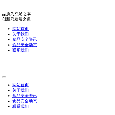
品质为立足之本
创新乃发展之道
网站首页
关于我们
食品安全资讯
食品安全动态
联系我们
网站首页
关于我们
食品安全资讯
食品安全动态
联系我们