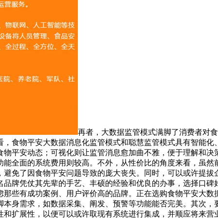
再者，大数据监管模式满脚了消费者对食
看，食物平安大数据消息化监管模式和聪慧监管模式具有智能化
食物平安动态；可视化则让监管消息愈加曲不雅，便于理解和决
功能全面的系统费用则较高。不外，从性价比的角度来看，虽然
，避免了因食物平安问题导致的庞大丧失。同时，可以或许提拔
名品牌凭仗其先辈的手艺、丰硕的经验和优良的办事，选择口碑
虑那些有成功案例、用户评价高的品牌。正在选购食物平安大数
脚本身需求，如数据采集、阐发、预警等功能能否完美。其次，
性和扩展性，以便可以或许取现有系统进行集成，并顺应将来营