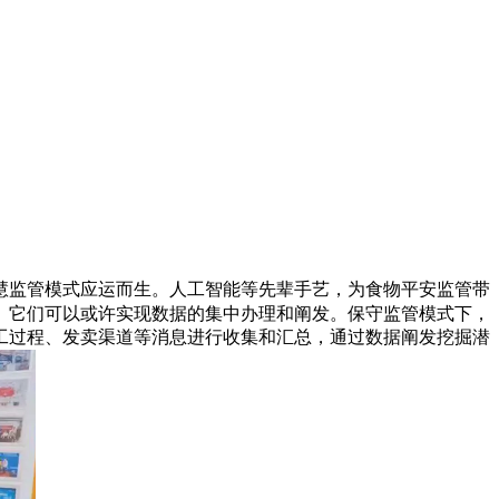
监管模式应运而生。人工智能等先辈手艺，为食物平安监管带
。它们可以或许实现数据的集中办理和阐发。保守监管模式下，
工过程、发卖渠道等消息进行收集和汇总，通过数据阐发挖掘潜