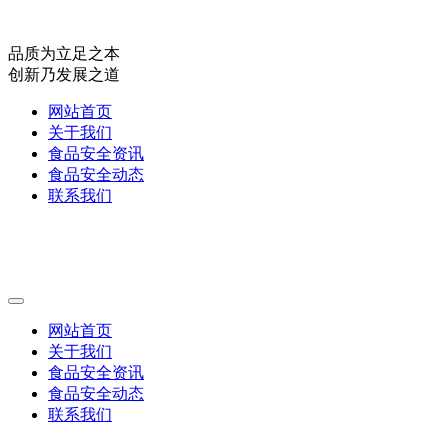
品质为立足之本
创新乃发展之道
网站首页
关于我们
食品安全资讯
食品安全动态
联系我们
网站首页
关于我们
食品安全资讯
食品安全动态
联系我们