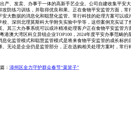
出产、发卖、办事于一体的高新手艺企业。公司自建收集平安大圣·攻
和攻防练习训练，并取得优良和果。正在食物平安监管方面，常
平安大数据的消息化和聪慧化监管。常行科技的处理方案可以或
学校、深圳北理莫斯科大学附失实验中学等，这些案例充实证了
案。其三大办事系统可以或许精准处理客户正在食物平安监管方
24粤港澳大湾区科立异锐企业TOP100，2024年度平安办事
消息化监管模式和聪慧监管模式是将来食物平安监管的成长标的
择。无论是企业仍是监管部分，正在选购相关处理方案时，常行
篇：
漳州区全力守护群众春节“菜篮子”