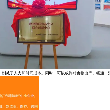
，削减了人力和时间成本。同时，可以或许对食物出产、畅通、