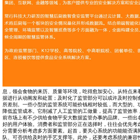
息，领会食物的来历、质量等环境，吃得愈加安心。从特点来
据进行从动阐发和处置；及时化了监管部分可以或许及时控制
所差别。一些小型的监管系统可能价钱相对较低，而大型的、
降低监管成本。它削减了人工监管的工做量，提高了监管效率
前市场上有不少供给食物平安大数据监管办事的品牌。一些出
好的用户体验。消费者和监管部分正在选择时，往往会优先考
分需要分析考虑多方面要素。起首，要关心系统的功能能否满
队、可否供给及时的手艺支撑等。此外，还要考虑系统的兼容