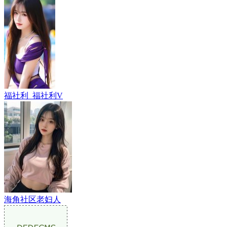
福社利_福社利V
海角社区老妇人