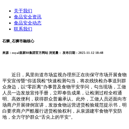
关于我们
食品安全资讯
食品安全动态
联系我们
石狮_石狮市融核心
来源：royal皇家88集团官方网站
浏览量：
发布日期：2025-11-12 18:48
近日，凤里街道市场监视办理所正在街保守市场开展食物
平安宣传暨“你送我检”快速检测勾当，将农残快检办事送到群
众身边，以“零距离”办事普及食物平安学问，勾当现场，工做
人员一边发放宣传手册，立即奉告成果，让检测过程全程通
明、高效便利，获得群众普遍承认。此外，工做人员还面向市
场商户开展律例宣讲，发放食物运营进货检验规范提示书，明
白要求商户严酷履行进货检验权利，从泉源建牢食物平安防
地，全力守护群众“舌尖上的平安”。