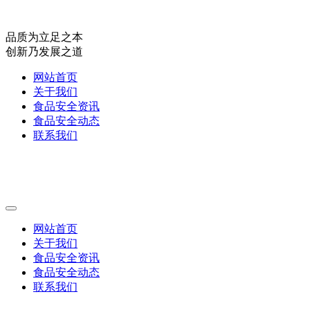
品质为立足之本
创新乃发展之道
网站首页
关于我们
食品安全资讯
食品安全动态
联系我们
网站首页
关于我们
食品安全资讯
食品安全动态
联系我们