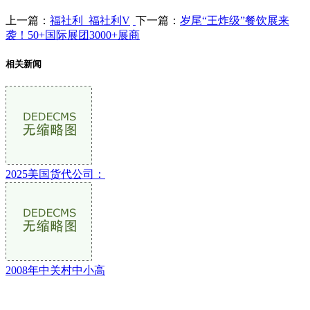
上一篇：
福社利_福社利V
下一篇：
岁尾“王炸级”餐饮展来
袭！50+国际展团3000+展商
相关新闻
2025美国货代公司：
2008年中关村中小高