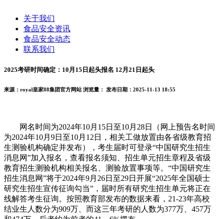
关于我们
食品安全资讯
食品安全动态
联系我们
2025考研时间确定：10月15日起头报名 12月21日起头
来源：royal皇家88集团官方网站
浏览量：
发布日期：2025-11-13 18:55
网名时间为2024年10月15日至10月28日（网上预告名时间
为2024年10月9日至10月12日，相关工做放置由各省级教育招
生测验机构确定并发布），考生届时可登录“中国研究生招生
消息网”加入报名，查看报名须知、招生单元招生章程及省级
教育招生测验机构相关报名、测验放置事项等。“中国研究生
招生消息网”将于2024年9月26日至29日开展“2025年全国硕士
研究生招生宣传征询勾当”，届时所有研究生招生单元将正在
线解答考生征询。按照教育部发布的数据来看，21-23年高校
结业生人数分为909万、而这三年考研的人数为377万、457万