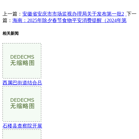
上一篇：
安徽省安庆市市场监视办理局关于发布第一批2
下一
篇：
海南：2025年除夕春节食物平安消费提醒（2024年第
相关新闻
西属巴街道结合吕
石楼县查察院开展