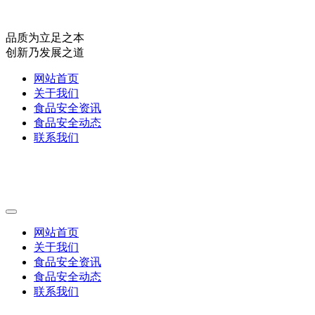
品质为立足之本
创新乃发展之道
网站首页
关于我们
食品安全资讯
食品安全动态
联系我们
网站首页
关于我们
食品安全资讯
食品安全动态
联系我们