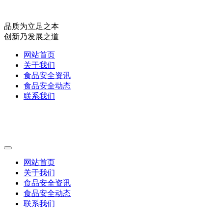
品质为立足之本
创新乃发展之道
网站首页
关于我们
食品安全资讯
食品安全动态
联系我们
网站首页
关于我们
食品安全资讯
食品安全动态
联系我们