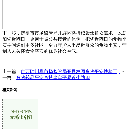
下一步，鹤壁市市场监管局开辟区将持续聚焦群众需求，以愈
加切近糊口、更易于被公共接管的体例，把切近糊口的食物平
安学问送到更多社区，全力守护人平易近群众的食物平安，营
制人人关怀食物平安的优良社会空气。
上一篇：
广西陆川县市场监管局开展校园食物平安快检工
下
一篇：
食物药品平安查抄建牢平易近生防地
相关新闻