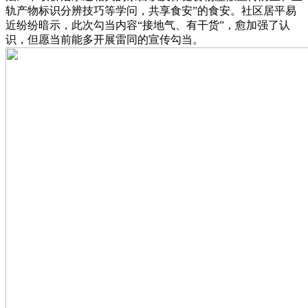
轨产物标识分辨技巧等学问，共享食安”的食安。社区居平易
近纷纷暗示，此次勾当内容“接地气、有干货”，愈加强了认
识，但愿当前能多开展雷同的宣传勾当。